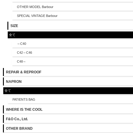
OTHER MODEL Barbour
SPECIAL VINTAGE Barbour
SIZE
全て
～C40
C42～C46
C48～
REPAIR & REPROOF
NAPRON
全て
PATIENTS BAG
WHERE IS THE COOL
F&O Co., Ltd.
OTHER BRAND