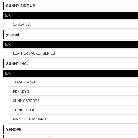
SUNNY SIDE UP
全て
15 SERIES
yoused
全て
LEATHER JACKET SERIES
SUNNY INC.
全て
TOWN CRAFT
PENNEY'S
SUNNY SPORTS
THRIFTY LOOK
MADE IN STANDARD
YENOPE