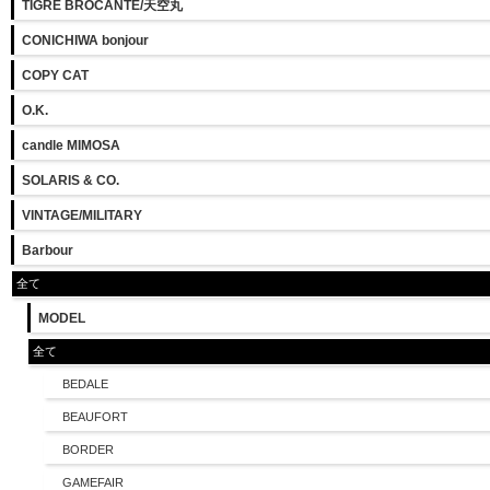
TIGRE BROCANTE/天空丸
CONICHIWA bonjour
COPY CAT
O.K.
candle MIMOSA
SOLARIS & CO.
VINTAGE/MILITARY
Barbour
全て
MODEL
全て
BEDALE
BEAUFORT
BORDER
GAMEFAIR