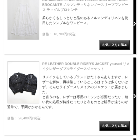
BROCANTE ノルマンディリネンノースリーブワンピー
ス ティグルブロカンテ
柔らかくもしっとりと品のあるノルマンディリネンを使
用したシンプルなワンピース。
価格： 18,700円(税込)
RE LEATHER DOUBLE RIDER'S JACKET yoused リメ
イクレザーダブルライダースジャケット
リメイクをしているブランドはたくさんありますが、レ
ザーを解体、再構築しているところはそうは多くないは
ず。そんなライダースリメイクのジャケットが届きまし
た。
と言うのも、レザーは専用のミシンが必要だったり、縫
い代の処理が特殊だったりと布ものとは勝手が違うのが
通常で、手間がかかるんです。
価格： 26,400円(税込)