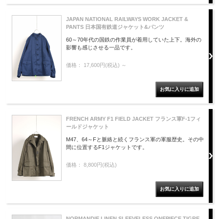
JAPAN NATIONAL RAILWAYS WORK JACKET &
PANTS 日本国有鉄道ジャケット&パンツ
60～70年代の国鉄の作業員が着用していた上下。海外の
影響も感じさせる一品です。
価格： 17,600円(税込)
～
FRENCH ARMY F1 FIELD JACKET フランス軍F-1フィ
ールドジャケット
M47、64～Fと脈絡と続くフランス軍の軍服歴史。その中
間に位置するF1ジャケットです。
価格： 8,800円(税込)
NORMANDIE LINEN SLEEVELESS ONEPIECE TIGRE