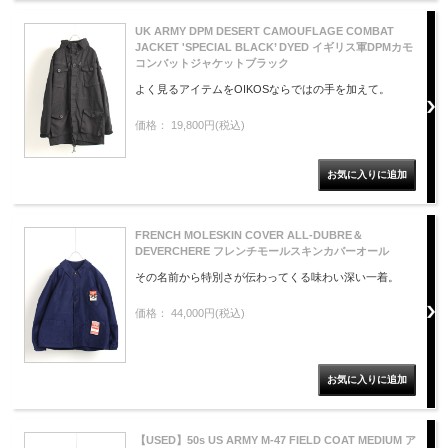
UK ARMY DPM DESERT CAMOUFLAGE COMBAT
JACKET 'SPECIAL BLACK’ DYED イギリス軍DPMカモ
コンバットジャケットブラック
よく見るアイテムをOIKOSならではの手を加えて。
価格： 19,800円(税込)
FRENCH MOLESKIN COVER ALL-DUBRE＆
DEVERCHERE フレンチモールスキンカバーオール
その名前から特別さが伝わってくる味わい深い一着。
価格： 44,000円(税込)
【USED】50s US ARMY M-47 FIELD COAT MEDIUM ア