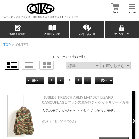
TOP
>
OUTER
3 / 9ページ
（全177件）
前へ
1
2
3
4
5
次へ
【USED】FRENCH ARMY M-47 JKT LIZARD
CAMOUFLAGE フランス軍M47ジャケットリザードカモ
人気のモデルのジャケットタイプしかもカモ柄。
価格： 15,400円(税込)