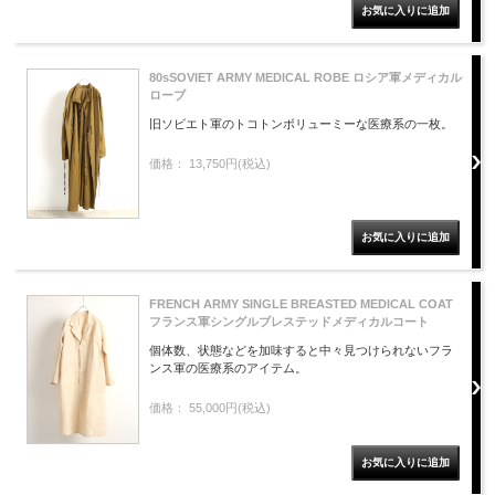
80sSOVIET ARMY MEDICAL ROBE ロシア軍メディカル
ローブ
旧ソビエト軍のトコトンボリューミーな医療系の一枚。
価格： 13,750円(税込)
FRENCH ARMY SINGLE BREASTED MEDICAL COAT
フランス軍シングルブレステッドメディカルコート
個体数、状態などを加味すると中々見つけられないフラ
ンス軍の医療系のアイテム。
価格： 55,000円(税込)