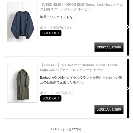
【USED×EMB】'OIKOS EMB' Snead Jack Navy オイコ
ス刺繍 スニードジャック ネイビー
胸元にワンポイントを。
価格： 6,600円(税込)
SOLD OUT
【VINTAGE】92s 3warrant Barbour TRENCH COAT
Sage C36 バブアー トレンチコート セージ
Barbourが3つ目のロイヤルワラントを授かったのちの第
三の転換期で誕生したモデル。
価格： 79,200円(税込)
SOLD OUT
3 / 9ページ
（全177件）