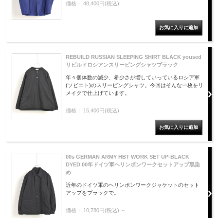
価格： 48,400円(税込)
REBUILD RUSSIAN SLEEPING SHIRT BLACK yoused
リビルドロシアンスリーピングシャツブラック
年々個体数の減少、希少さが増していっているロシア軍
(ソビエト)のスリーピングシャツ。今回はそんな一枚をリ
メイクで仕上げています。
価格： 15,400円(税込)
00s GERMAN ARMY HBT WORK SET UP-BLACK
DYED 00年ドイツ軍ヘリンボンワークセットアップ黒染
め
近年のドイツ軍のヘリンボンワークジャケットのセット
アップをブラックで。
価格： 10,780円(税込)
～