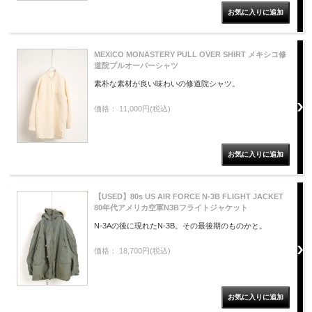
MEXICO MONASTERY PULL OVER SHIRT メキシコ修
道院プルオーバーシャツ
素朴な素材が良い味わいの修道院シャツ。
価格： 11,000円(税込)
【USED】80s US AIR FORCE N-3B FLIGHT JACKET
80年代アメリカ空軍N3Bフライトジャケット
N-3Aの後に現れたN-3B。その最後期のものかと。
価格： 18,700円(税込)