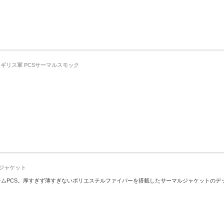
OCK イギリス軍 PCSサーマルスモック
マルジャケット
テムPCS。厚すぎず薄すぎないポリエステルファイバーを搭載したサーマルジャケットのデ