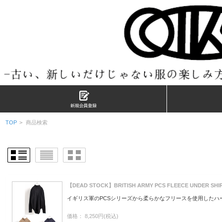
TOP
>
商品検索
【DEAD STOCK】BRITISH ARMY PCS FLEECE UNDE
イギリス軍のPCSシリーズから柔らかなフリースを使用したハ
価格： 8,250円(税込)