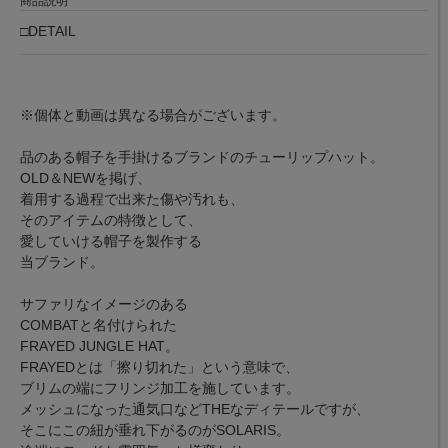
商品説明
□DETAIL
※個体と動画は異なる場合がございます。
品のある帽子を手掛けるブランドのチューリップハット。
OLD＆NEWを掲げ、
着用する過程で出来た傷や汚れも、
そのアイテムの特徴として、
愛していける帽子を製作する
当ブランド。
サファリなイメージのある
COMBATと名付けられた
FRAYED JUNGLE HAT。
FRAYEDとは「擦り切れた」という意味で、
ブリムの端にフリンジ加工を施しています。
メッシュになった通気口などTHEなディテールですが、
そこにこの紐が垂れ下がるのがSOLARIS。