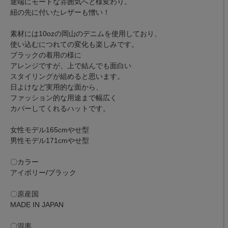
途端にモードな雰囲気へと様変わり。
紐の先に付いたレザーも憎い！
素材には10ozの岡山のデニムを使用しており、
使い込むにつれての変化も楽しみです。
ブラックの着用の様に
アレンジですが、上で結んでも面白い
スタイリングが組めると思います。
日よけなど実用的な面から、
ファッション的な用途まで幅広く
カバーしてくれるハットです。
女性モデル165cmやせ型
男性モデル171cmやせ型
〇カラー
アイボリー/ブラック
〇原産国
MADE IN JAPAN
〇混率