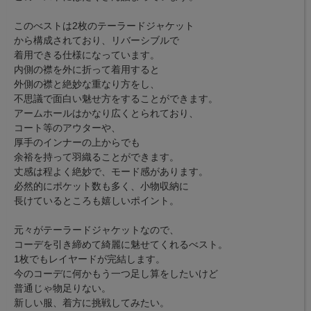
このべストは2枚のテーラードジャケット
から構成されており、リバーシブルで
着用できる仕様になっています。
内側の襟を外に折って着用すると
外側の襟と絶妙な重なり方をし、
不思議で面白い魅せ方をすることができます。
アームホールはかなり広くとられており、
コート等のアウターや、
厚手のインナーの上からでも
余裕を持って羽織ることができます。
丈感は程よく絶妙で、モード感があります。
必然的にポケット数も多く、小物収納に
長けているところも嬉しいポイント。
元々がテーラードジャケットなので、
コーデを引き締めて綺麗に魅せてくれるべスト。
1枚でもレイヤードが完結します。
今のコーデに何かもう一つ足し算をしたいけど
普通じゃ物足りない。
新しい服、着方に挑戦してみたい。