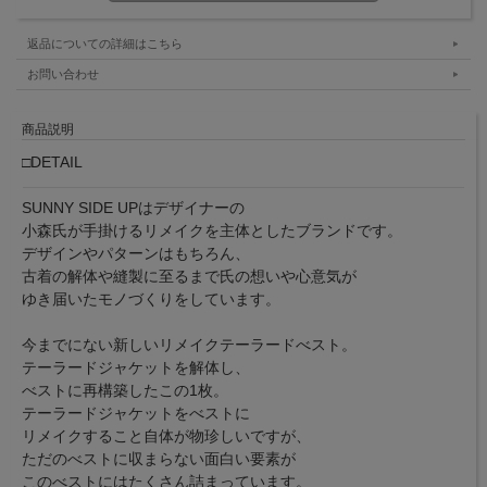
返品についての詳細はこちら
お問い合わせ
商品説明
□DETAIL
SUNNY SIDE UPはデザイナーの
小森氏が手掛けるリメイクを主体としたブランドです。
デザインやパターンはもちろん、
古着の解体や縫製に至るまで氏の想いや心意気が
ゆき届いたモノづくりをしています。
今までにない新しいリメイクテーラードべスト。
テーラードジャケットを解体し、
べストに再構築したこの1枚。
テーラードジャケットをべストに
リメイクすること自体が物珍しいですが、
ただのべストに収まらない面白い要素が
このべストにはたくさん詰まっています。