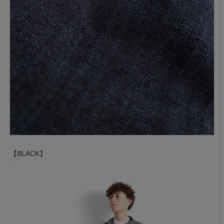
【BLACK】