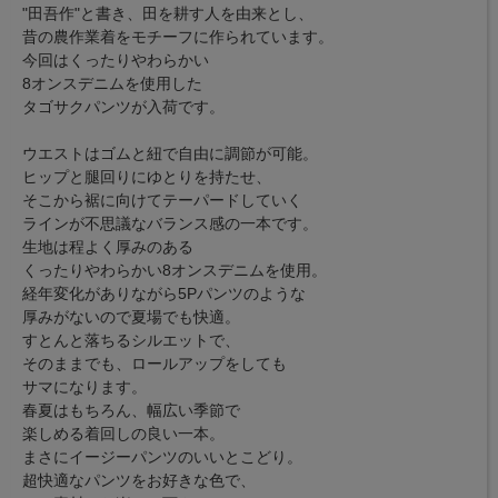
"田吾作"と書き、田を耕す人を由来とし、
昔の農作業着をモチーフに作られています。
今回はくったりやわらかい
8オンスデニムを使用した
タゴサクパンツが入荷です。
ウエストはゴムと紐で自由に調節が可能。
ヒップと腿回りにゆとりを持たせ、
そこから裾に向けてテーパードしていく
ラインが不思議なバランス感の一本です。
生地は程よく厚みのある
くったりやわらかい8オンスデニムを使用。
経年変化がありながら5Pパンツのような
厚みがないので夏場でも快適。
すとんと落ちるシルエットで、
そのままでも、ロールアップをしても
サマになります。
春夏はもちろん、幅広い季節で
楽しめる着回しの良い一本。
まさにイージーパンツのいいとこどり。
超快適なパンツをお好きな色で、