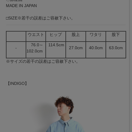
MADE IN JAPAN
□SIZE※若干の誤差はご容赦下さい。
ウエスト
ヒップ
股上
ワタリ
股下
76.0～
114.5cm
-
27.0cm
40.0cm
63.0cm
102.0cm
※サイズの若干の誤差はご容赦下さい。
【INDIGO】