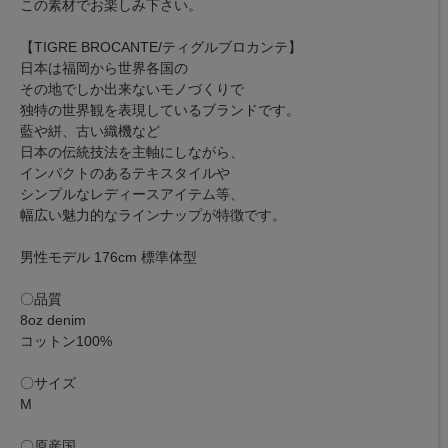
この素材でお楽しみ下さい。
【TIGRE BROCANTE/ティグルブロカンテ】
日本は福岡から世界各国の
その地でしか出来ないモノづくりで
独特の世界観を表現しているブランドです。
藍や絣、古い織機など
日本の伝統技法を主軸にしながら、
インパクトのあるテキスタイルや
シンプルなレディースアイテム等、
幅広い魅力的なラインナップが特徴です。
男性モデル 176cm 標準体型
〇品質
8oz denim
コットン100%
〇サイズ
M
〇原産国