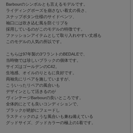
Barbourのシンボルとも言えるモデルです。
ライディングポーズを崩さない着丈の長さ、
スナップボタン仕様のサイドベンツ、
袖口には吹き込む風を防ぐリブを
採用しているのがこのモデルの特徴です。
ファッションアイテムとして取り入れやすい丈感も
このモデルの人気の所以です。
こちらは97年製の3ワラントのBEDALEで、
当時物では珍しいブラックの個体です。
サイズはゴールデンのC42。
生地感、オイルのりともに良好です。
両袖先にリペアを施していますが、
こういったリペアの風合いも
デザインとして活きるのが
ヴィンテージBarbourの良いところです。
全体的にとても良いコンディションで、
ブラックが絶妙にフェードし
ラスティックのような風合いも兼ね備えている
グッドサイズ、グッドカラーの極上の1着です。