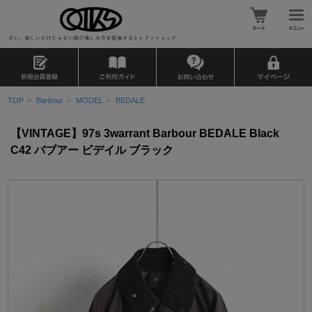
TOP
>
Barbour
>
MODEL
>
BEDALE
【VINTAGE】97s 3warrant Barbour BEDALE Black
C42 バブアー ビデイル ブラック