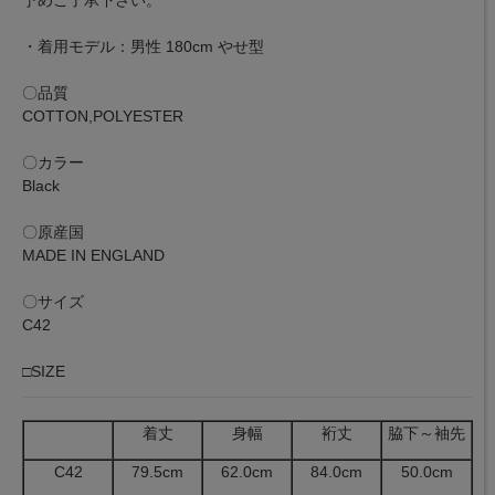
予めご了承下さい。
・着用モデル：男性 180cm やせ型
〇品質
COTTON,POLYESTER
〇カラー
Black
〇原産国
MADE IN ENGLAND
〇サイズ
C42
□SIZE
着丈
身幅
裄丈
脇下～袖先
C42
79.5cm
62.0cm
84.0cm
50.0cm