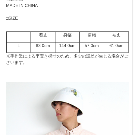
MADE IN CHINA
□SIZE
着丈
身幅
肩幅
袖丈
L
83.0cm
144.0cm
57.0cm
61.0cm
※手作業による平置き採寸のため、多少の誤差が生じる場合がご
ざいます。