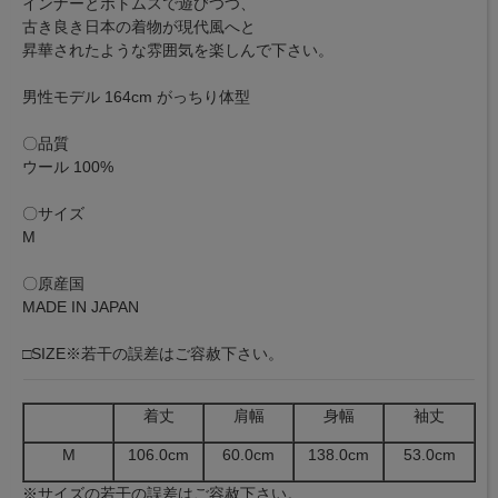
インナーとボトムスで遊びつつ、
古き良き日本の着物が現代風へと
昇華されたような雰囲気を楽しんで下さい。
男性モデル 164cm がっちり体型
〇品質
ウール 100%
〇サイズ
M
〇原産国
MADE IN JAPAN
□SIZE※若干の誤差はご容赦下さい。
着丈
肩幅
身幅
袖丈
M
106.0cm
60.0cm
138.0cm
53.0cm
※サイズの若干の誤差はご容赦下さい。