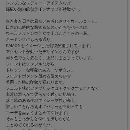
シンプルなレディースアイテムなど
幅広い魅力的なラインナップが特徴です。
古き良き日本の風合いを感じさせるウールコート。
日本の伝統的な民族衣装のかたちをベースに、
ウールメルトンで仕立て上げたこちらの一着。
ネーミングにもある通り、
KAMONをイメージした刺繍が施されています。
アクセントが効いたデザインなんですが
同系色でさり気なく、上品にまとまっています。
フロントはシンプルながら
ドレッシーな印象のある一つボタン。
フロントボタンを留める留めないで
着用した時の印象が変わります。
フェルト状のファブリックはチクチクすることなく、
非常に滑らかで柔らかく暖かい肌触り。
落ち感のある生地でドレープ性が高く、
難しいことは考えずにバサッと羽織っても
コーデを品よくまとめてくれます。
それもしっかりと個性を出しながら
まとめてくれるのがミソ。