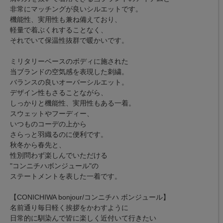
非常にマッチングが良いシルエットです。
機能性、実用性も兼ね備えており、
軽量で着ぶくれすることなく、
それでいて保温性抜群で暖かいです。
ミリタリーベースのボディに施された
当ブランドの空気感を表現した刺繍。
バランスの良いオーバーシルエット。
デザイン性もさることながら、
しっかりと機能性、実用性もある一着。
スウェットやフーディー、
いつものコーデの上から
さらっと羽織るのに便利です。
秋冬から春先と、
性別問わず楽しんでいただける
"コンニチハボンジュール"の
ステートメントを表した一着です。
【CONICHIWA bonjour/コンニチハ ボンジュール】
名前通り毎日軽く挨拶をかわすように
日常的に馴染んで皆に楽しく近付いて行きたい