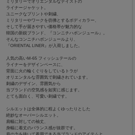
ミリタリーでオリエンタルなテイストの
ライナージャケット。
ユニークなプリントや刺繍、
ミリタリーやワークを彷彿とするボディカラー、
そして手が届きやすい価格帯が魅力的な
韓国の新鋭ブランド、『コンニチハボンジュール』。
そんなコンニチハボンジュールより、
『ORIENTAL LINER』が入荷しました。
人気の高いM-65 フィッシュテールの
ライナーをデザインベースに、
背面に火の輪くぐりをしているトラが
オリエンタルな雰囲気で刺繍されています。
刺繍のデザイン、雰囲気から
当ブランドの空気感を如実に感じます。
とても面白く、可愛い刺繍です。
シルエットは全体的に程よくゆったりとした
絶妙なオーバーシルエット。
肩幅に対しての袖丈、
身幅に着丈のバランス感が抜群です。
肩の力を抜いて着用できる当ブランドのアイテムと