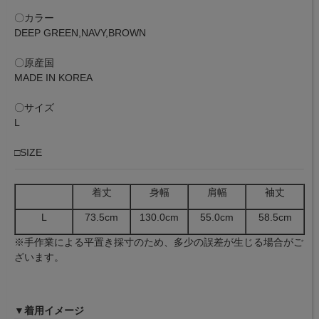
〇カラー
DEEP GREEN,NAVY,BROWN
〇原産国
MADE IN KOREA
〇サイズ
L
□SIZE
着丈
身幅
肩幅
袖丈
L
73.5cm
130.0cm
55.0cm
58.5cm
※手作業による平置き採寸のため、多少の誤差が生じる場合がご
ざいます。
▼着用イメージ