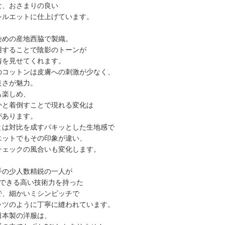
な、おさまりの良い
シルエットに仕上げています。
染めの産地西脇で製織。
用することで陰影のトーンが
情を見せてくれます。
のコットンは皮膚への刺激が少なく、
良さが魅力。
も楽しめ、
かと着倒すことで現れる変化は
があります。
とは対比を成すパキッとした生地感で
エットでもその印象が違い、
チェックの風合いも変化します。
手の少人数精鋭の一人が
いできる高い技術力を持った
で、細かいミシンピッチで
ャツのように丁寧に縫われています。
日本製の洋服は、