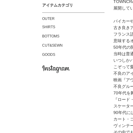
TOWNC
アイテムカテゴリ
展開して
OUTER
バイカー
SHIRTS
古き良き
フランス
BOTTOMS
意味する
CUT&SEWN
50年代
当時は普
GOODS
いつしか
こぞって
不良のア
映画『ア
不良グル
70年代を
『ロード
スケータ
90年代に
カート・
ヴィンテ
その中でも