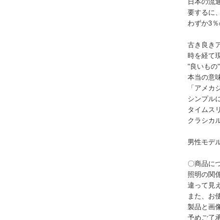
日本の流
要するに
わずか3
古き良き
時を経て
"良いもの
本当の意
「アメカ
シンプル
タイムス
クラシカ
男性モデル
〇商品に
照明の関
違って見
また、お
製品と画
予めご了