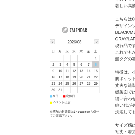
著しい高
こちらは6
デザイン
BLACK/
GRAY/
2026/08
現行品で
日
月
火
水
木
金
土
これでも
船タグの
1
2
3
4
5
6
7
8
9
10
11
12
13
14
15
特徴は、
16
17
18
19
20
21
22
胸ポケッ
23
24
25
26
27
28
29
丈夫な縫
30
31
縫製面で
■
■
今日
定休日
縫い合わ
■
イベント出店
縫い代が
洗濯して
※店舗の営業日はInstagramも併せ
てご確認下さい。
サイズ感
袖丈・着