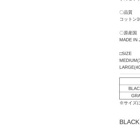
〇品質
コットン1
〇原産国
MADE IN 
□SIZE
MEDIUM(3
LARGE(40
BLAC
GRA
※サイズ
BLACK