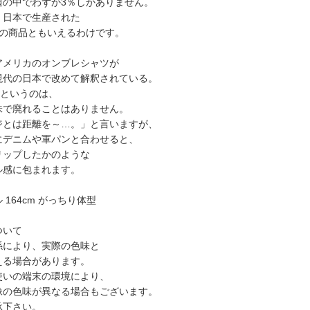
通の中でわずか3％しかありません。
、日本で生産された
％の商品ともいえるわけです。
アメリカのオンブレシャツが
現代の日本で改めて解釈されている。
"というのは、
味で廃れることはありません。
ジとは距離を～…。」と言いますが、
にデニムや軍パンと合わせると、
リップしたかのような
ル感に包まれます。
 164cm がっちり体型
ついて
係により、実際の色味と
える場合があります。
使いの端末の環境により、
像の色味が異なる場合もございます。
承下さい。