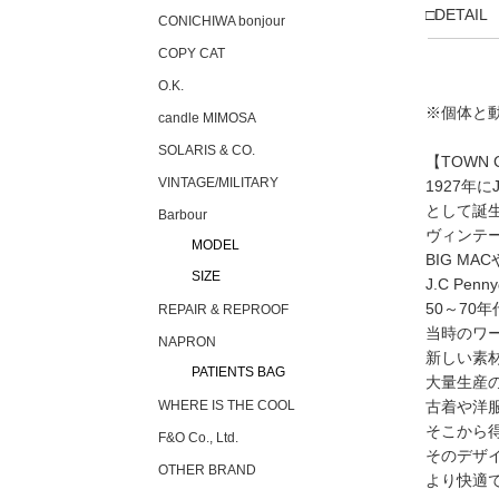
□DETAIL
CONICHIWA bonjour
COPY CAT
O.K.
※個体と
candle MIMOSA
SOLARIS & CO.
【TOWN
VINTAGE/MILITARY
1927年に
として誕生
Barbour
ヴィンテ
MODEL
BIG MA
SIZE
J.C P
50～70年
REPAIR & REPROOF
当時のワ
NAPRON
新しい素
PATIENTS BAG
大量生産
古着や洋
WHERE IS THE COOL
そこから
F&O Co., Ltd.
そのデザ
OTHER BRAND
より快適