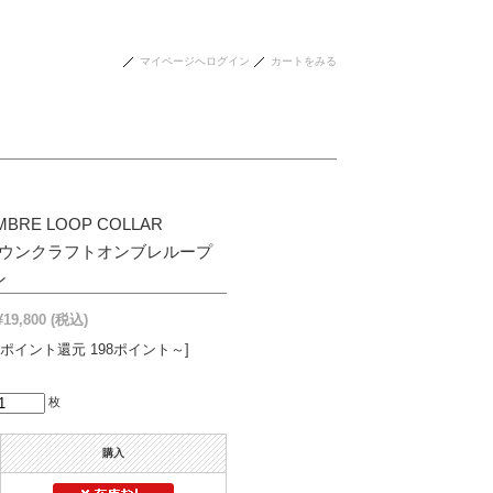
マイページへログイン
カートをみる
BRE LOOP COLLAR
ON タウンクラフトオンブレループ
ン
¥19,800
(税込)
[ポイント還元 198ポイント～]
枚
購入