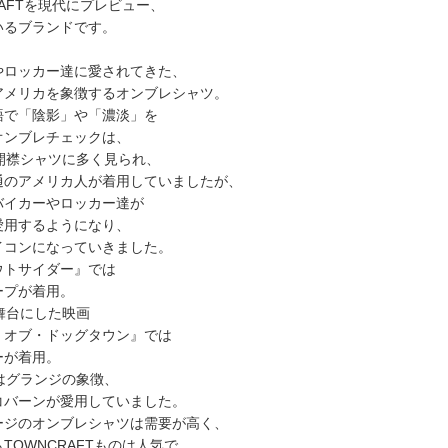
RAFTを現代にプレビュー、
いるブランドです。
やロッカー達に愛されてきた、
アメリカを象徴するオンブレシャツ。
語で「陰影」や「濃淡」を
オンブレチェックは、
の開襟シャツに多く見られ、
通のアメリカ人が着用していましたが、
バイカーやロッカー達が
愛用するようになり、
イコンになっていきました。
ウトサイダー』では
ープが着用。
舞台にした映画
・オブ・ドッグタウン』では
ーが着用。
はグランジの象徴、
コバーンが愛用していました。
ージのオンブレシャツは需要が高く、
TOWNCRAFTものは人気で、