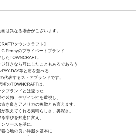
動画は異なる場合がございます。
 CRAFT/タウンクラフト】
J.C.Pennyのプライベートブランド
したTOWNCRAFT。
ージ好きなら耳にしたこともあるであろう
CやPAY-DAY等と肩を並べる
ennyの代表するストアブランドです。
代頃のTOWNCRAFTは、
ークブランドとは違った
材や装飾、デザイン性を重視し、
の古き良きアメリカの象徴とも言えます。
服が教えてくれる素晴らしさ、奥深さ。
得る学びを知恵に変え、
インソースを基に、
で着心地の良い洋服を基本に