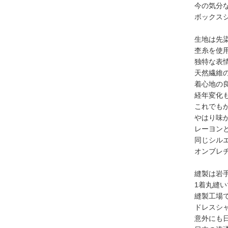
今の気分
ボックス
生地は先
杢糸を使
独特な表
天然繊維
着心地の
経年変化
これでも
やはり味
レーヨン
同じシル
オンブレ
縫製は岩
1着丸縫
縫製工場
ドレスシ
意外にも