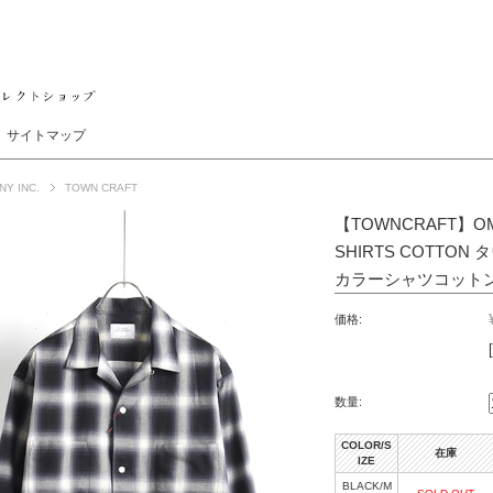
サイトマップ
NY INC.
TOWN CRAFT
【TOWNCRAFT】OM
SHIRTS COTT
カラーシャツコット
価格:
数量:
COLOR/S
在庫
IZE
BLACK/M