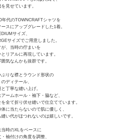
騰を見せています。
0年代のTOWNCRAFTシャツを
ソースにアップグレードした1着。
MEDIUMサイズ、
LARGEサイズでご用意しました。
すが、当時の佇まいを
かとリアルに再現しています。
雰囲気なんかも抜群です。
小ぶりな襟とラウンド形状の
トのディテール、
製と丁寧な縫い上げ。
はアームホール・袖下・脇など、
せを全て折り伏せ縫いで仕立てています。
身体に当たらないので肌に優しく、
も縫い代がほつれないのは嬉しいです。
は当時のXLをベースに
丈・袖付けの角度を調整、