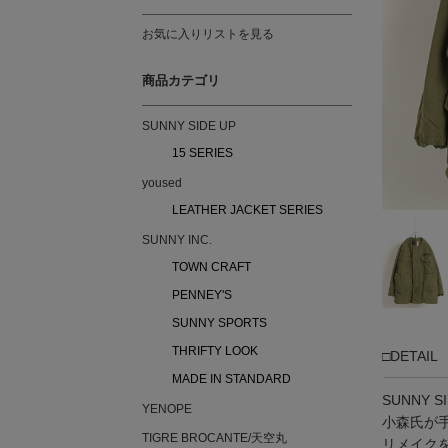
お気に入りリストを見る
商品カテゴリ
SUNNY SIDE UP
15 SERIES
yoused
LEATHER JACKET SERIES
SUNNY INC.
TOWN CRAFT
PENNEY'S
SUNNY SPORTS
THRIFTY LOOK
□DETAIL
MADE IN STANDARD
SUNNY 
YENOPE
小森氏が
TIGRE BROCANTE/天空丸
リメイク