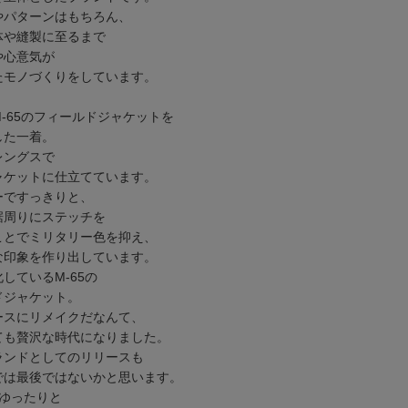
やパターンはもちろん、
体や縫製に至るまで
や心意気が
たモノづくりをしています。
-65のフィールドジャケットを
した一着。
レングスで
ャケットに仕立てています。
ーですっきりと、
裾周りにステッチを
ことでミリタリー色を抑え、
な印象を作り出しています。
しているM-65の
ドジャケット。
ースにリメイクだなんて、
ても贅沢な時代になりました。
ランドとしてのリリースも
では最後ではないかと思います。
はゆったりと