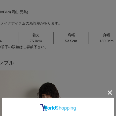
 JAPAN(岡山 児島)
※リメイクアイテムの為誤差があります。
着丈
肩幅
身幅
4
75.0cm
53.5cm
130.0cm
の若干の誤差はご容赦下さい。
ンプル