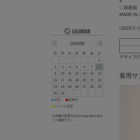
4
〇原産国
MADE IN
□SIZE
2026/08
日
月
火
水
木
金
土
※サイズ
1
2
3
4
5
6
7
8
9
10
11
12
13
14
15
着用サ
16
17
18
19
20
21
22
23
24
25
26
27
28
29
30
31
■
■
今日
定休日
■
イベント出店
※店舗の営業日はInstagramも併せ
てご確認下さい。