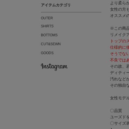
より柔ら
アイテムカテゴリ
女性の方
オススメ
OUTER
SHIRTS
※この商
リメイク
BOTTOMS
トップの
CUT&SEWN
仕様的に
GOODS
そうでな
不良では
その故、
ディティ
汚れなど
その独自
女性モデル 
〇品質
ユーズド
〇サイズ