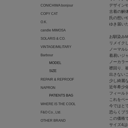
デザイン
CONICHIWA bonjour
古着の解
COPY CAT
氏の想い
O.K.
ゆき届い
candle MIMOSA
お馴染みM
SOLARIS & CO.
リメイク
VINTAGE/MILITARY
ノーマル
着易いジ
Barbour
ノーカラ
MODEL
襟回り、
SIZE
出さない
REPAIR & REPROOF
少し綺麗
近年希少化
NAPRON
フィール
PATIENTS BAG
これをベ
WHERE IS THE COOL
今ではと
恐らくブ
F&O Co., Ltd.
この価格
OTHER BRAND
サイズ4