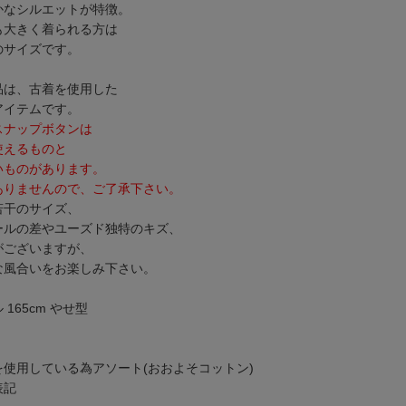
かなシルエットが特徴。
も大きく着られる方は
のサイズです。
品は、古着を使用した
アイテムです。
スナップボタンは
使えるものと
いものがあります。
ありませんので、ご了承下さい。
若干のサイズ、
ールの差やユーズド独特のキズ、
がございますが、
な風合いをお楽しみ下さい。
165cm やせ型
を使用している為アソート(おおよそコットン)
表記