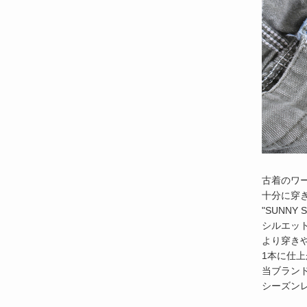
古着のワ
十分に穿
"SUNNY
シルエッ
より穿き
1本に仕
当ブラン
シーズン