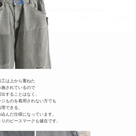
加工は上から重ねた
み施されているので
露出することはなく、
ージものを着用されない方でも
着用できる、
の込んだ仕様になっています。
決まりのピースマークも健在です。