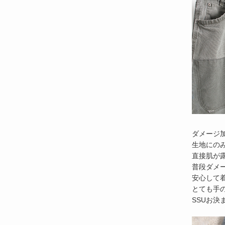
ダメージ
生地にの
直接肌が
普段ダメ
安心して
とても手
SSUお