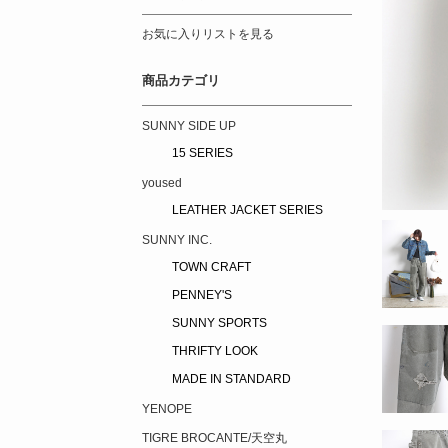
お気に入りリストを見る
商品カテゴリ
SUNNY SIDE UP
15 SERIES
yoused
LEATHER JACKET SERIES
SUNNY INC.
TOWN CRAFT
PENNEY'S
SUNNY SPORTS
THRIFTY LOOK
MADE IN STANDARD
YENOPE
TIGRE BROCANTE/天空丸