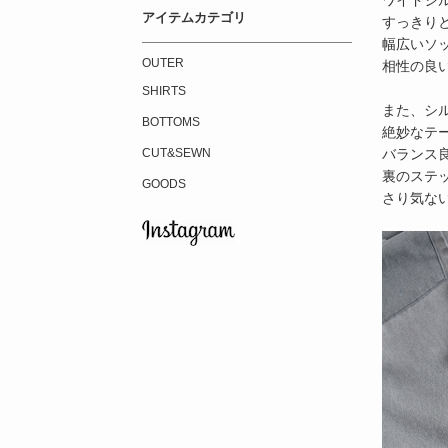
アイテムカテゴリ
すっきり
幅広いソ
OUTER
相性の良
SHIRTS
また、シル
BOTTOMS
絶妙なテ
バランス
CUT&SEWN
裏のステ
GOODS
さり気な