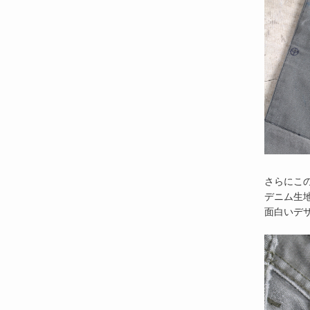
さらにこ
デニム生
面白いデ