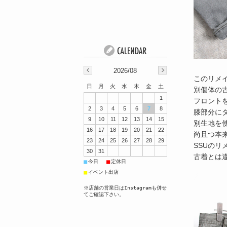
2026/08
このリメ
日
月
火
水
木
金
土
別個体の
1
フロント
2
3
4
5
6
7
8
膝部分に
9
10
11
12
13
14
15
別生地を
16
17
18
19
20
21
22
尚且つ本
23
24
25
26
27
28
29
SSUのリ
30
31
古着とは
■
■
今日
定休日
■
イベント出店
※店舗の営業日はInstagramも併せ
てご確認下さい。