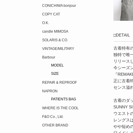
CONICHIWA bonjour
COPY CAT
O.K.
candle MIMOSA
□DETAIL
SOLARIS & CO.
古着特有
VINTAGE/MILITARY
独特で唯
Barbour
リリースして
MODEL
今シーズ
SIZE
『REMAK
正に古着
REPAIR & REPROOF
センス溢
NAPRON
PATIENTS BAG
古着のダ
SUNNY
WHERE IS THE COOL
ウエスト
F&O Co., Ltd.
レングス
OTHER BRAND
やや短め
ワイドシ