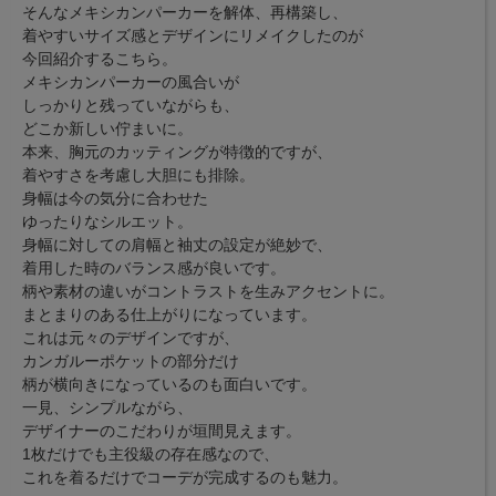
そんなメキシカンパーカーを解体、再構築し、
着やすいサイズ感とデザインにリメイクしたのが
今回紹介するこちら。
メキシカンパーカーの風合いが
しっかりと残っていながらも、
どこか新しい佇まいに。
本来、胸元のカッティングが特徴的ですが、
着やすさを考慮し大胆にも排除。
身幅は今の気分に合わせた
ゆったりなシルエット。
身幅に対しての肩幅と袖丈の設定が絶妙で、
着用した時のバランス感が良いです。
柄や素材の違いがコントラストを生みアクセントに。
まとまりのある仕上がりになっています。
これは元々のデザインですが、
カンガルーポケットの部分だけ
柄が横向きになっているのも面白いです。
一見、シンプルながら、
デザイナーのこだわりが垣間見えます。
1枚だけでも主役級の存在感なので、
これを着るだけでコーデが完成するのも魅力。