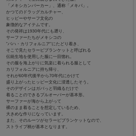
「メキシカンパーカー」、通称「メキパ」。
かつてのドラッグカルチャー、
ヒッピーやサーフ文化の
象徴的なアイテムです。
その発祥は1930年代にも遡り、
サーファーたちがメキシコの
”バハ・カリフォルニア”にたどり着き、
そこで見たセラーピブランケットと呼ばれる
伝統生地を使用した服に一目惚れ。
その服を海上がりに気楽に着られる服として
カリフォルニアに持ち帰り、
それが60年代後半から70年代にかけて
盛り上がったヒッピー文化に浸透したそう。
そのデザインはガバっと羽織るだけで
着ることのできるプルオーバーが基本形。
サーファーが海から上がって
裸のまま着ることを想定しているため、
大きめな作りになっています。
また、そのルーツがセラーピブランケットなので、
ストライプ柄が基本となります。