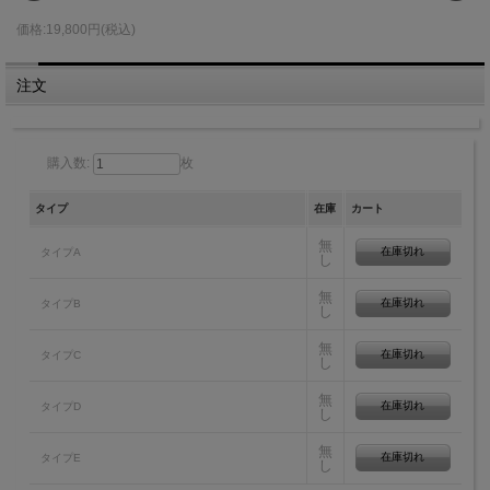
価格:19,800円(税込)
注文
購入数:
枚
タイプ
在庫
カート
無
在庫切れ
タイプA
し
無
在庫切れ
タイプB
し
無
在庫切れ
タイプC
し
無
在庫切れ
タイプD
し
無
在庫切れ
タイプE
し