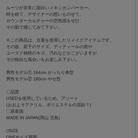
ルーツが非常に面白いメキシカンパーカー。
時を経て、デザイナーの想いものせて。
カウンターカルチャーの空気感をぜひ、
その肌で感じてみて下さい。
※この商品は、古着を使用したリメイクアイテムです。
その故、若干のサイズ、ディティールの差や
ユーズド独特のキズ、汚れなどがございますが、
その独自な風合いをお楽しみ下さい。
男性モデル① 164cm がっちり体型
男性モデル② 180cm やせ型
〇品質
USEDを使用しているため、アソート
(おおよそアクリル、ポリエステルの混紡？)
〇原産国
MADE IN JAPAN(岡山 児島)
□SIZE
ONEサイズ展開