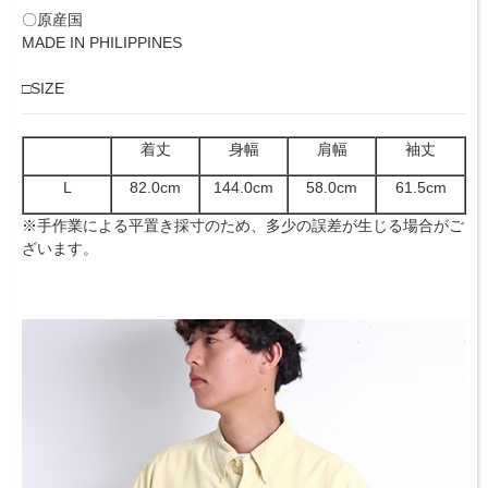
〇原産国
MADE IN PHILIPPINES
□SIZE
着丈
身幅
肩幅
袖丈
L
82.0cm
144.0cm
58.0cm
61.5cm
※手作業による平置き採寸のため、多少の誤差が生じる場合がご
ざいます。