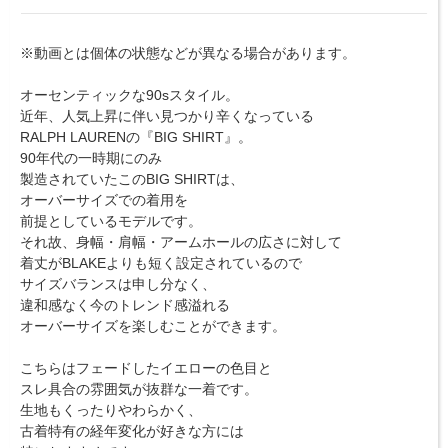
※動画とは個体の状態などが異なる場合があります。
オーセンティックな90sスタイル。
近年、人気上昇に伴い見つかり辛くなっている
RALPH LAURENの『BIG SHIRT』。
90年代の一時期にのみ
製造されていたこのBIG SHIRTは、
オーバーサイズでの着用を
前提としているモデルです。
それ故、身幅・肩幅・アームホールの広さに対して
着丈がBLAKEよりも短く設定されているので
サイズバランスは申し分なく、
違和感なく今のトレンド感溢れる
オーバーサイズを楽しむことができます。
こちらはフェードしたイエローの色目と
スレ具合の雰囲気が抜群な一着です。
生地もくったりやわらかく、
古着特有の経年変化が好きな方には