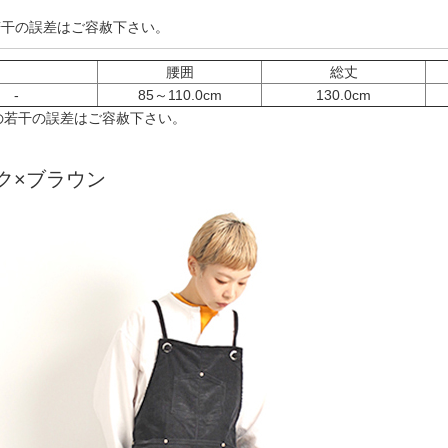
※若干の誤差はご容赦下さい。
腰囲
総丈
-
85～110.0cm
130.0cm
の若干の誤差はご容赦下さい。
ク×ブラウン