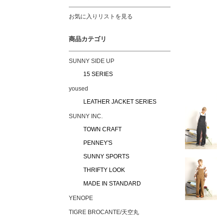
お気に入りリストを見る
商品カテゴリ
SUNNY SIDE UP
15 SERIES
yoused
LEATHER JACKET SERIES
SUNNY INC.
TOWN CRAFT
PENNEY'S
SUNNY SPORTS
THRIFTY LOOK
MADE IN STANDARD
YENOPE
TIGRE BROCANTE/天空丸