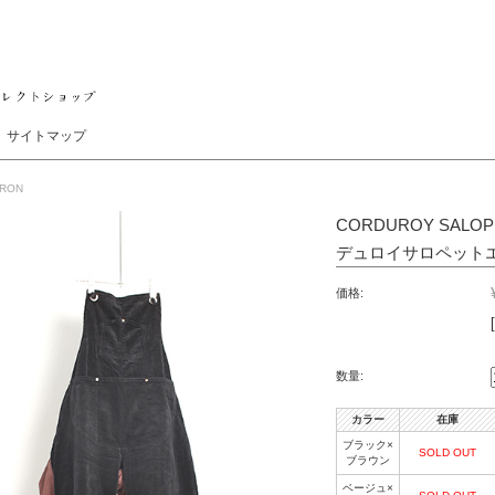
サイトマップ
RON
CORDUROY SALOP
デュロイサロペットエ
価格:
数量:
カラー
在庫
ブラック×
SOLD OUT
ブラウン
ベージュ×