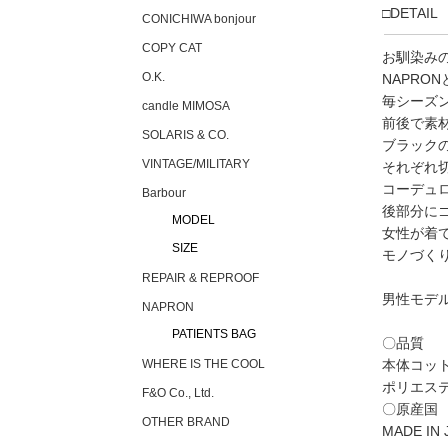
□DETAIL
CONICHIWA bonjour
COPY CAT
お馴染み
O.K.
NAPR
毎シーズ
candle MIMOSA
前後で素
SOLARIS & CO.
ブラック
VINTAGE/MILITARY
それぞれ
コーデュ
Barbour
後部分に
MODEL
女性が着
SIZE
モノづく
REPAIR & REPROOF
男性モデル
NAPRON
PATIENTS BAG
〇品質
本体コット
WHERE IS THE COOL
ポリエステ
F&O Co., Ltd.
〇原産国
OTHER BRAND
MADE IN 