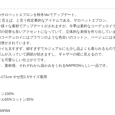
のサロペットエプロンを秋冬Verでアップデート。
ONと言えば、と言う程定番的なアイテムである、サロペットエプロン。
ン様々な素材でアップデートがされますが、今季は素朴なコーデュロイ
材の切替も良いアクセントになっていて、立体的な表情を作り出してい
のコーデュロイにはブラウンのような色合いのコットン、ベージュには
切替がされています。
ロイも太すぎず、細すぎずでカジュアルにも少し品よくも着られるもの
ゴムが入っていて調節が効きますし、ギャザーの様に見えるので、
ても可愛らしい仕上がりです。
り、素材感、それぞれから温かみをくれるNAPRONらしい一品です。
171cm やせ型1.5サイズ着用
ン100%
ル65%コットン35%
JAPAN