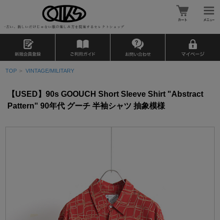
TOP
>
VINTAGE/MILITARY
【USED】90s GOOUCH Short Sleeve Shirt "Abstract
Pattern" 90年代 グーチ 半袖シャツ 抽象模様