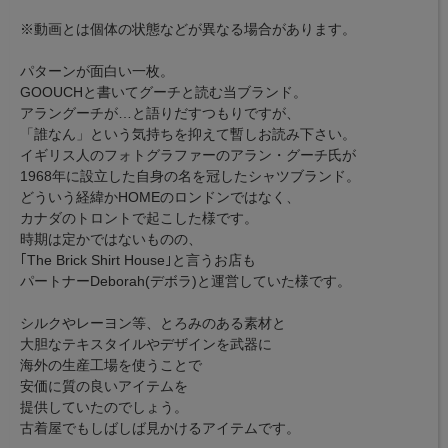
※動画とは個体の状態などが異なる場合があります。
パターンが面白い一枚。
GOOUCHと書いてグーチと読む当ブランド。
アラングーチが…と語りだすつもりですが、
「誰なん」という気持ちを抑えて暫しお読み下さい。
イギリス人のフォトグラファーのアラン・グーチ氏が
1968年に設立した自身の名を冠したシャツブランド。
どういう経緯かHOMEのロンドンではなく、
カナダのトロントで起こした様です。
時期は定かではないものの、
｢The Brick Shirt House｣と言うお店も
パートナーDeborah(デボラ)と運営していた様です。
シルクやレーヨン等、とろみのある素材と
大胆なテキスタイルやデザインを武器に
海外の生産工場を使うことで
安価に質の良いアイテムを
提供していたのでしょう。
古着屋でもしばしば見かけるアイテムです。