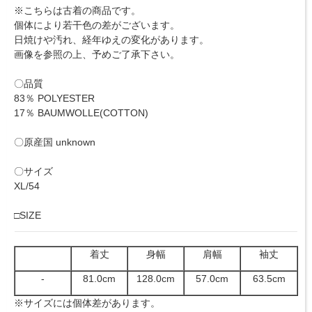
※こちらは古着の商品です。
個体により若干色の差がございます。
日焼けや汚れ、経年ゆえの変化があります。
画像を参照の上、予めご了承下さい。
〇品質
83％ POLYESTER
17％ BAUMWOLLE(COTTON)
〇原産国 unknown
〇サイズ
XL/54
□SIZE
着丈
身幅
肩幅
袖丈
-
81.0cm
128.0cm
57.0cm
63.5cm
※サイズには個体差があります。