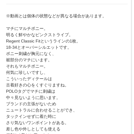
※動画とは個体の状態などが異なる場合があります。
マチにマルチポニー。
明るく鮮やかなピンクストライプ。
Regent Classic Fitというラインの1枚。
18-34とオーバーシルエットです。
ポニー刺繍が胸元になく、
裾部分のマチにいます。
それもマルチポニー。
何気に珍しいですし、
こういったディテールは
古着好きの心をくすぐりますね。
POLOタグでマチに刺繍は
中々見ないように思います。
ブランドの主張がないため
ニュートラルに合わせることができ、
タックインせずに着た時に
さり気ないワンポイントがある。
差し色や外しとしても使える