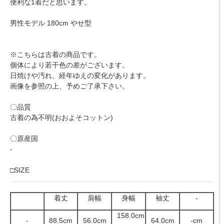
便利な1着だと思います。
男性モデル 180cm やせ型
※こちらは古着の商品です。
個体により若干色の差がございます。
日焼けや汚れ、経年ゆえの変化があります。
画像を参照の上、予めご了承下さい。
〇品質
古着の為不明(おおよそコットン)
〇原産国
-
□SIZE
着丈
肩幅
身幅
袖丈
-
158.0cm
-
88.5cm
56.0cm
64.0cm
-cm