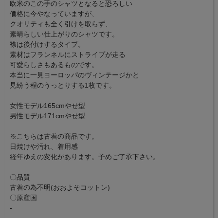
欧米のこの手のシャツとなると恐ろしい
価格に今やなっていますが、
クオリティも全く引けを取らず、
素晴らしい仕上がりのシャツです。
襟は後付けするタイプ。
素材はフランネルにストライプが走る
可愛らしさもあるものです。
本当に一見ヨーロッパのヴィンテージかと
見紛う程のうっとりする1枚です。
女性モデル165cmやせ型
男性モデル171cmやせ型
※こちらは古着の商品です。
日焼けや汚れ、着用感
経年ゆえの変化があります。予めご了承下さい。
〇品質
古着の為不明(おおよそコットン)
〇原産国
-