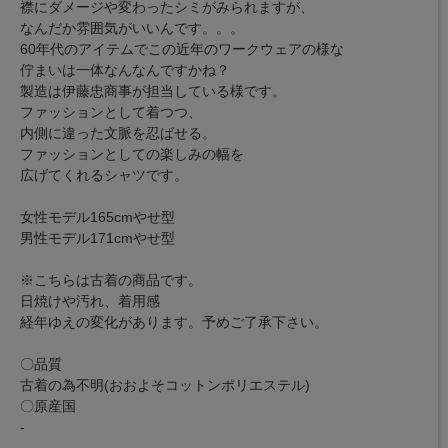
襟にダメージや変わったシミがみられますが、
なんだか雰囲気がいいんです。。。
60年代のアイテムでこの近年のワークウェアの様な
佇まいは一体なんなんですかね？
製造は伊藤忠商事が担当している様です。
ファッションとして着つつ、
内側に違った文脈を忍ばせる。
ファッションとしての楽しみの幅を
広げてくれるシャツです。
女性モデル165cmやせ型
男性モデル171cmやせ型
※こちらは古着の商品です。
日焼けや汚れ、着用感
経年ゆえの変化があります。予めご了承下さい。
〇品質
古着の為不明(おおよそコットンポリエステル)
〇原産国
-