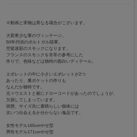
※動画と実物は異なる場合がございます。
大変希少な軍のヴィンテージ。
50年代頃のポルトガル陸軍。
空挺迷彩のスモックになります。
フランスのスモックを非常の参考にした
作りで、色味などは独特の面白いディテール。
エポレットの中に小さいエポレットが2つ
あったり、裏ポケットの作りも
なんだか独特です。
元々ウエストと裾にドローコードがあったのでしょうが、
欠損してしまっています。
状態、サイズ共に素晴らしい個体には
次いつ出会えるか分からない逸品です。
女性モデル165cmやせ型
男性モデル171cmやせ型