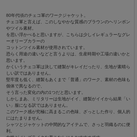
80年代頃のチェコ軍のワークジャケット。
チェコ軍と言えば、このしなやかな質感のブラウンのヘリンボン
やツイル素材。
を思い浮かべると思いますが、こちらは少しイレギュラーなグレ
ーオリーブカラーの
コットンツイル素材が使用されています。
恐らく用途の違いなどと言うよりは、生産時期や工場の違いかと
思います。
かくいうチェコ軍は決して縫製がキレイだったり、生地が素晴ら
しい訳ではありません。
堅牢度も低く、縫製もあくまで「普通」のワーク、素材の色味も
個体で異なるので、
そう言った変化の内の1つだと思います。
しかしまあ、ミリタリーは生地がイイ、縫製がイイから結果「い
い」服になる訳ではありません。
このワーク感が究極に高まるこの色味、ざっとした作り、個人的
にはたまりません。
シャツとジャケットの中間的なアイテムで、さっと羽織るのに便
利。