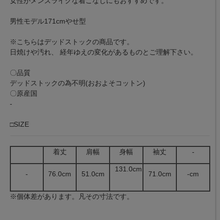
女性がメンズライクな着こなしにもおすすめです。
男性モデル171cmやせ型
※こちらはデッドストックの商品です。
日焼けや汚れ、 経年ゆえの変化があるものとご理解下さい。
〇品質
デッドストックの為不明(おおよそコットン)
〇原産国
-
□SIZE
着丈
肩幅
身幅
袖丈
-
131.0cm
-
76.0cm
51.0cm
71.0cm
-cm
※個体差があります。凡その寸法です。