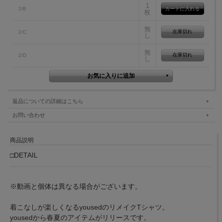
1
2/B
枚
無
在庫切れ
2/C
し
無
在庫切れ
2/D
し
返品についての詳細はこちら
お問い合わせ
商品説明
□DETAIL
※動画と個体は異なる場合がございます。
着こなしが楽しくなるyousedのリメイクTシャツ。
yousedから春夏のアイテムがリリースです。