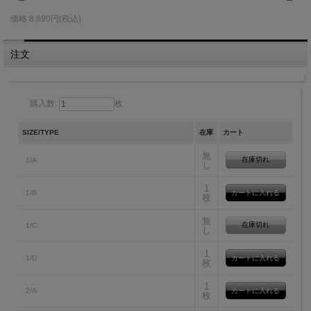
価格:8,690円(税込)
注文
購入数:
枚
SIZE/TYPE
在庫
カート
無
在庫切れ
1/A
し
1
1/B
枚
無
在庫切れ
1/C
し
1
1/D
枚
1
2/A
枚