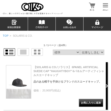
TOP
>
SOLARIS & CO.
1 / 1ページ
（全4件）
【SOLARIS & CO./ソラリス】 6PANEL ARTIFICIAL
SUEDE CAP "HAUGHTYBOY" 6パネルアーティフィシャ
ルスエードキャップ
品のある帽子を手掛けるブランドのスエードキャップ。
価格： 20,900円(税込)