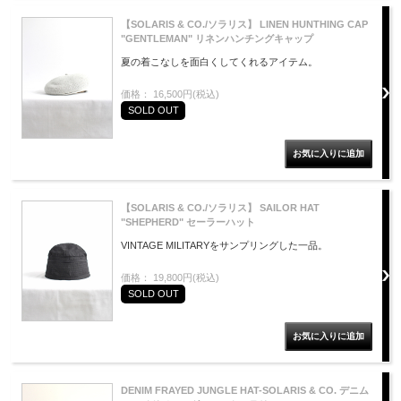
【SOLARIS & CO./ソラリス】 LINEN HUNTHING CAP
"GENTLEMAN" リネンハンチングキャップ
夏の着こなしを面白くしてくれるアイテム。
価格： 16,500円(税込)
SOLD OUT
【SOLARIS & CO./ソラリス】 SAILOR HAT
"SHEPHERD" セーラーハット
VINTAGE MILITARYをサンプリングした一品。
価格： 19,800円(税込)
SOLD OUT
DENIM FRAYED JUNGLE HAT-SOLARIS & CO. デニム